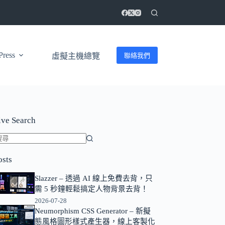
ress
聯絡我們
虛擬主機總覽
ive Search
找
osts
不
到
Slazzer – 透過 AI 線上免費去背，只
符
需 5 秒鐘輕鬆搞定人物背景去背！
合
2026-07-28
條
Neumorphism CSS Generator – 新擬
態風格圖形樣式產生器，線上客製化
件