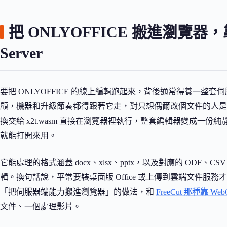
把 ONLYOFFICE 搬進瀏覽器，靠
Server
要把 ONLYOFFICE 的線上編輯跑起來，背後通常得養一整套伺服器
顧，機器和升級節奏都得跟著它走，對只想偶爾改個文件的人是沉重的開銷。
換交給 x2t.wasm 直接在瀏覽器裡執行，整套編輯器變成一份純靜態檔
就能打開來用。
它能處理的格式涵蓋 docx、xlsx、pptx，以及對應的 ODF、
輯。換句話說，平常要裝桌面版 Office 或上傳到雲端文件
「把伺服器端能力搬進瀏覽器」的做法，和
FreeCut 那種靠 W
文件、一個處理影片。