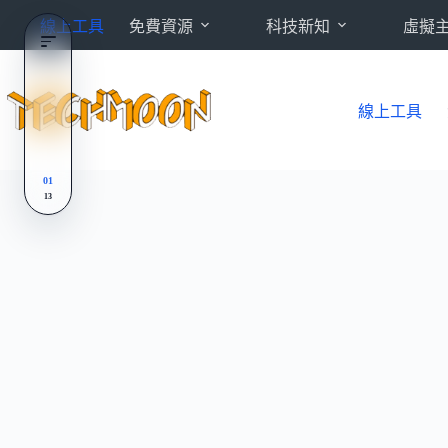
跳
線上工具
免費資源
科技新知
虛擬
至
主
要
內
線上工具
容
01
13