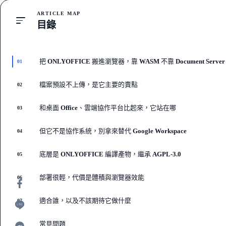
ARTICLE MAP
目錄
把 ONLYOFFICE 搬進瀏覽器，靠 WASM 不靠 Document Server
01
檔案預設不上傳，是它主要的賣點
02
和桌面 Office、雲端協作平台比起來，它站在哪
03
但它不是協作系統，別拿來替代 Google Workspace
04
底層是 ONLYOFFICE 編譯產物，繼承 AGPL-3.0
05
部署很輕，代價是體積與瀏覽器效能
06
適合誰，以及不該期待它做什麼
07
常見問題
08