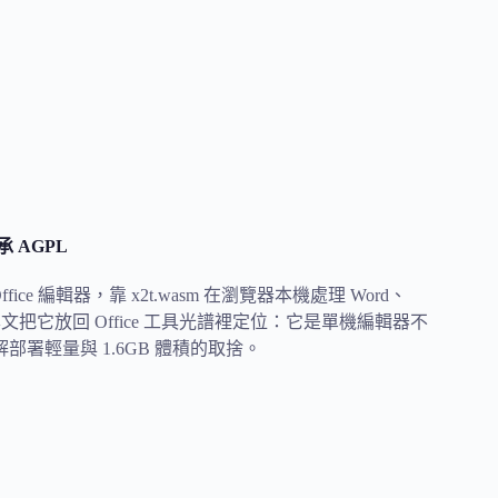
承 AGPL
端 Office 編輯器，靠 x2t.wasm 在瀏覽器本機處理 Word、
上傳。本文把它放回 Office 工具光譜裡定位：它是單機編輯器不
部署輕量與 1.6GB 體積的取捨。