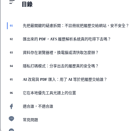
目錄
先把最關鍵的疑慮拆開：不註冊就把履歷交給網站，安不安全？
01
匯出來的 PDF，ATS 履歷解析系統真的吃得下去嗎？
02
資料存在瀏覽器裡，換電腦或清快取怎麼辦？
03
隱私打碼模式：分享出去的履歷真的安全嗎？
04
AI 改寫與 PDF 匯入：用了 AI 等於把履歷交給誰？
05
它在本地優先工具光譜上的位置
06
適合誰，不適合誰
07
常見問題
08