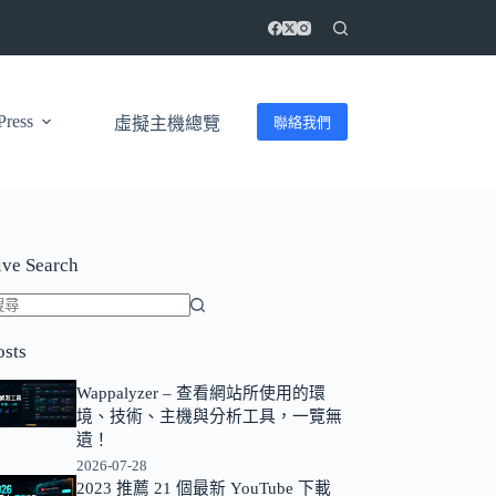
ress
聯絡我們
虛擬主機總覽
ive Search
找
osts
不
到
Wappalyzer – 查看網站所使用的環
符
境、技術、主機與分析工具，一覽無
合
遺！
條
2026-07-28
2023 推薦 21 個最新 YouTube 下載
件