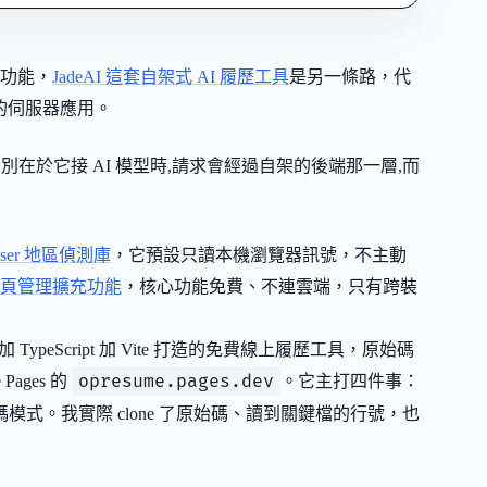
功能，
JadeAI 這套自架式 AI 履歷工具
是另一條路，代
庫的伺服器應用。
差別在於它接 AI 模型時,請求會經過自架的後端那一層,而
aUser 地區偵測庫
，它預設只讀本機瀏覽器訊號，不主動
 分頁管理擴充功能
，核心功能免費、不連雲端，只有跨裝
 加 TypeScript 加 Vite 打造的免費線上履歷工具，原始碼
opresume.pages.dev
Pages 的
。它主打四件事：
隱私打碼模式。我實際 clone 了原始碼、讀到關鍵檔的行號，也