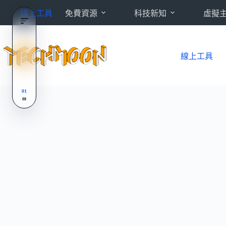
跳
線上工具
免費資源
科技新知
虛擬
至
主
要
內
線上工具
容
01
08