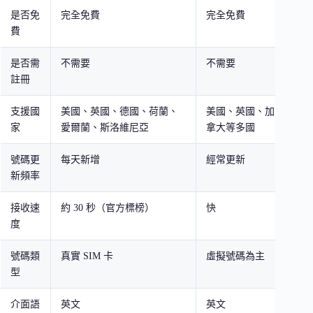
是否免
完全免費
完全免費
完
費
是否需
不需要
不需要
不
註冊
支援國
美國、英國、德國、荷蘭、
美國、英國、加
多
家
愛爾蘭、斯洛維尼亞
拿大等多國
定
號碼更
每天新增
經常更新
隨
新頻率
接收速
約 30 秒（官方標榜）
快
一
度
號碼類
真實 SIM 卡
虛擬號碼為主
混
型
介面語
英文
英文
英