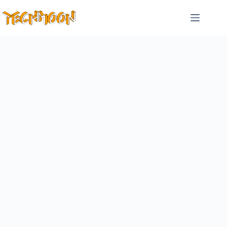
跳
至
主
要
內
容