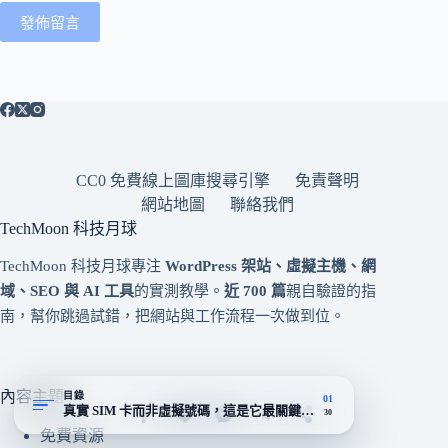
發佈留言
CC0 免費線上圖庫搜尋引擎
免責聲明
網站地圖
聯絡我們
TechMoon 科技月球
TechMoon 科技月球專注
WordPress 架站、虛擬主機、網
域、SEO 與 AI 工具
的實測教學。
近 700 篇
親自驗證的指
南，幫你跳過試錯，把網站與工作流程一次做到位。
內容主題
目錄
01
真實 SIM 卡而非虛擬號碼，這是它最關鍵的差異
30
免費資源