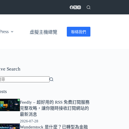
ress
聯絡我們
虛擬主機總覽
ive Search
找
osts
不
到
Feedly – 超好用的 RSS 免費訂閱服務
符
完整攻略，讓你隨時接收訂閱網站的
合
最新消息
條
2026-07-28
Wunderstock 是什麼？已轉型為金融
件