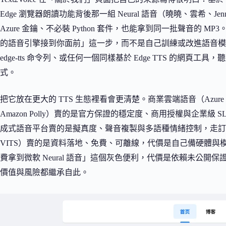
Edge 瀏覽器朗讀功能背後那一組 Neural 語音（曉曉、雲希、J
Azure 金鑰、不必裝 Python 套件，也能拿到同一批聲音的
的語音引擎接到你面前」這一步，而不是自己訓練或改進語音模型。同樣
edge-tts 命令列、或任何一個同樣基於 Edge TTS 的網
式。
把它放在更大的 TTS 生態裡看會更清楚。商業雲端語音（Azure Cognitive S
Amazon Polly）賣的是官方保證的穩定度、商用授權與企業級 SLA，
成式語音平台賣的是擬真度、聲音複製與多語種情緒控制，走訂閱制；開源本地
VITS）賣的是資料落地、免費、可離線，代價是自己備硬體與模型；edge-t
費拿到微軟 Neural 語音」這個灰色便利，代價是依賴未公開保證
價值與風險都繼承自此。