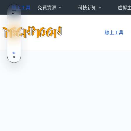
跳
線上工具
免費資源
科技新知
虛擬
至
主
要
內
線上工具
容
01
08