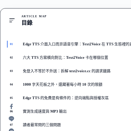
ARTICLE MAP
目錄
Edge TTS 介面入口而非語音引擎：Text2Voice 在 TTS 生態
01
六大 TTS 方案橫向對比：Text2Voice 卡在哪個位置
02
免登入不等於不外送：拆解 text2voice.cc 的請求鏈路
03
1000 字天花板之外，還藏著每小時 10 次的限額
04
Edge TTS 的免費是有條件的：逆向端點與授權灰區
05
實測生成速度與 MP3 輸出
06
讀者最常問的三個問題
07