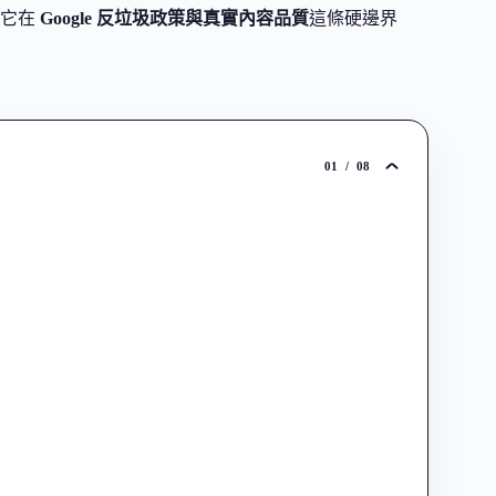
是它在
Google 反垃圾政策與真實內容品質
這條硬邊界
01
/
08