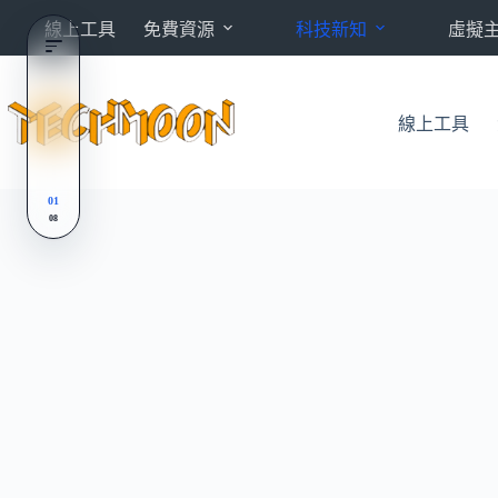
跳
線上工具
免費資源
科技新知
虛擬
至
主
要
內
線上工具
容
01
08