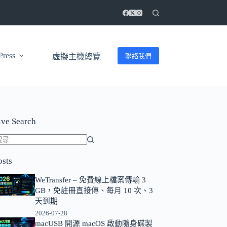
ress
聯絡我們
虛擬主機總覽
ive Search
找
osts
不
到
WeTransfer – 免費線上檔案傳輸 3
符
GB，免註冊直接傳、每月 10 次、3
合
天到期
條
2026-07-28
macUSB 開源 macOS 啟動隨身碟製
件