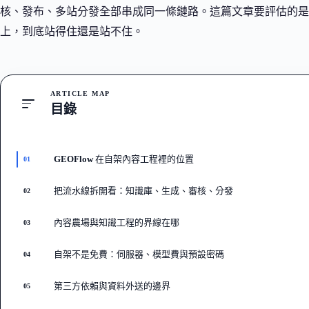
核、發布、多站分發全部串成同一條鏈路。這篇文章要評估的
上，到底站得住還是站不住。
ARTICLE MAP
目錄
GEOFlow 在自架內容工程裡的位置
01
把流水線拆開看：知識庫、生成、審核、分發
02
內容農場與知識工程的界線在哪
03
自架不是免費：伺服器、模型費與預設密碼
04
第三方依賴與資料外送的邊界
05