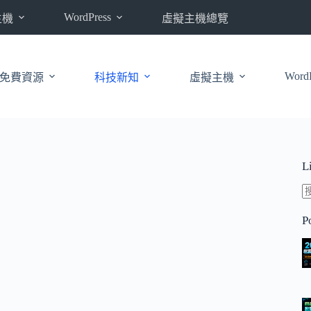
WordPress
主機
虛擬主機總覽
WordP
免費資源
科技新知
虛擬主機
L
P