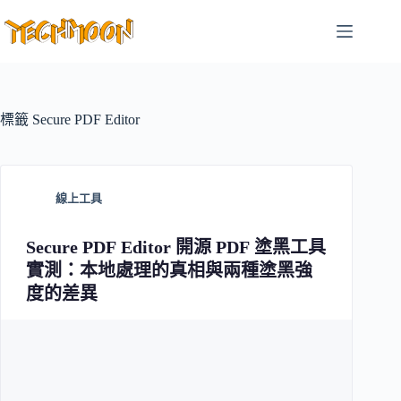
跳
至
主
要
內
容
標籤
Secure PDF Editor
線上工具
Secure PDF Editor 開源 PDF 塗黑工具
實測：本地處理的真相與兩種塗黑強
度的差異