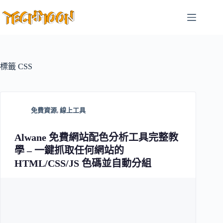
跳
至
主
要
內
容
標籤
CSS
免費資源
,
線上工具
Alwane 免費網站配色分析工具完整教
學 – 一鍵抓取任何網站的
HTML/CSS/JS 色碼並自動分組