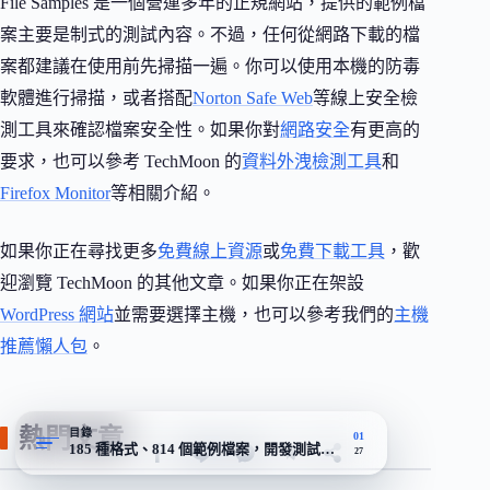
File Samples 是一個營運多年的正規網站，提供的範例檔
案主要是制式的測試內容。不過，任何從網路下載的檔
案都建議在使用前先掃描一遍。你可以使用本機的防毒
軟體進行掃描，或者搭配
Norton Safe Web
等線上安全檢
測工具來確認檔案安全性。如果你對
網路安全
有更高的
要求，也可以參考 TechMoon 的
資料外洩檢測工具
和
Firefox Monitor
等相關介紹。
如果你正在尋找更多
免費線上資源
或
免費下載工具
，歡
迎瀏覽 TechMoon 的其他文章。如果你正在架設
WordPress 網站
並需要選擇主機，也可以參考我們的
主機
推薦懶人包
。
熱門文章
目錄
01
185 種格式、814 個範例檔案，開發測試隨手就能抓
27