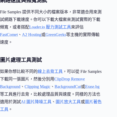
網路速度與頻寬測試
File Samples 提供不同大小的檔案版本，非常適合用來測
試網路下載速度。你可以下載大檔案來測試實際的下載
頻寬，或者搭配
Loader.io 壓力測試工具
來評估
FastComet
、
A2 Hosting
或
GreenGeeks
等主機的實際傳輸
速度。
圖片處理工具測試
如果你想比較不同的
線上去背工具
，可以從 File Samples
下載同一張圖片，然後分別用
ClipDrop Remove
Background
、
Clipping Magic
、
BackgroundCut
或
Erase.bg
等工具進行去背，比較處理品質與速度。同樣的方法也
適用於測試
AI 圖片降噪工具
、
圖片放大工具
或
圖片著色
工具
。