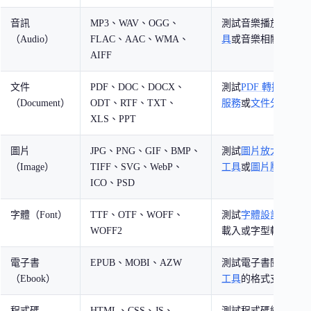
音訊
MP3、WAV、OGG、
測試音樂播放器、
音
（Audio）
FLAC、AAC、WMA、
具
或音樂相關應用程
AIFF
文件
PDF、DOC、DOCX、
測試
PDF 轉換工具
、
（Document）
ODT、RTF、TXT、
服務
或
文件分析 AI
XLS、PPT
圖片
JPG、PNG、GIF、BMP、
測試
圖片放大工具
、
（Image）
TIFF、SVG、WebP、
工具
或
圖片壓縮服務
ICO、PSD
字體（Font）
TTF、OTF、WOFF、
測試
字體設計工具
、
WOFF2
載入或字型轉換功能
電子書
EPUB、MOBI、AZW
測試電子書閱讀器或
（Ebook）
工具
的格式支援能力
程式碼
HTML、CSS、JS、
測試程式碼編輯器、