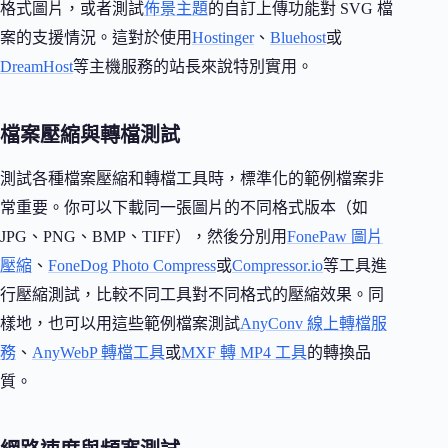
格式圖片，或者測試
佈景主題
的自訂上傳功能對 SVG 檔
案的支援情況。這對於使用
Hostinger
、
Bluehost
或
DreamHost
等主機服務的站長來說特別實用。
檔案壓縮與轉檔測試
測試各種檔案壓縮和轉檔工具時，標準化的範例檔案非
常重要。你可以下載同一張圖片的不同格式版本（如
JPG、PNG、BMP、TIFF），然後分別用
FonePaw 圖片
壓縮
、
FoneDog Photo Compress
或
Compressor.io
等工具進
行壓縮測試，比較不同工具對不同格式的壓縮效果。同
樣地，也可以用這些範例檔案測試
AnyConv 線上轉檔服
務
、
AnyWebP 轉檔工具
或
MXF 轉 MP4 工具
的轉換品
質。