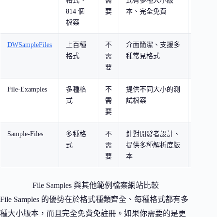
格式、
需
式有多種大小版
試檔案
814 個
要
本、完全免費
與測試
檔案
DWSampleFiles
上百種
不
介面簡潔、支援多
需要快
格式
需
種常見格式
例檔案
要
File-Examples
多種格
不
提供不同大小的測
需要特
式
需
試檔案
小進行
要
的開發
Sample-Files
多種格
不
針對開發者設計、
開發與
式
需
提供多種解析度版
要
本
File Samples 與其他範例檔案網站比較
File Samples 的優勢在於格式種類齊全、每種格式都有多
種大小版本，而且完全免費免註冊。如果你需要的是更