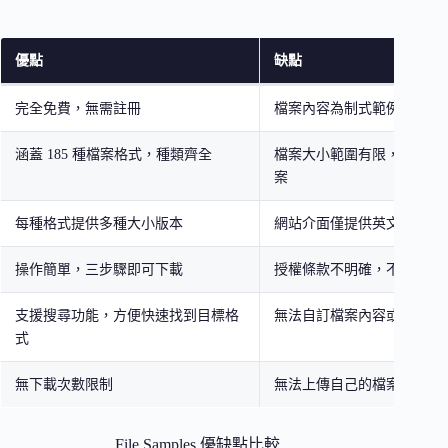
優點
缺點
完全免費，無需註冊
檔案內容為制式範例，非真
涵蓋 185 種檔案格式，種類齊全
檔案大小範圍有限，缺少大
案
每種格式提供多種大小版本
網站介面僅提供英文
操作簡單，三步驟即可下載
授權條款不明確，不建議商
支援搜尋功能，方便快速找到目標格
無法自訂檔案內容或參數
式
無下載次數限制
無法上傳自己的檔案進行分
File Samples 優缺點比較