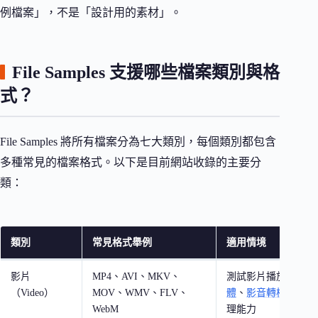
例檔案」，不是「設計用的素材」。
File Samples 支援哪些檔案類別與格
式？
File Samples 將所有檔案分為七大類別，每個類別都包含
多種常見的檔案格式。以下是目前網站收錄的主要分
類：
類別
常見格式舉例
適用情境
影片
MP4、AVI、MKV、
測試影片播放器、
影
（Video）
MOV、WMV、FLV、
體
、
影音轉檔工具
的
WebM
理能力