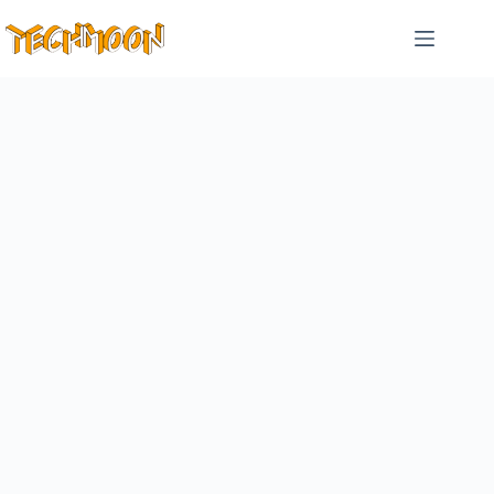
跳
至
主
要
內
容