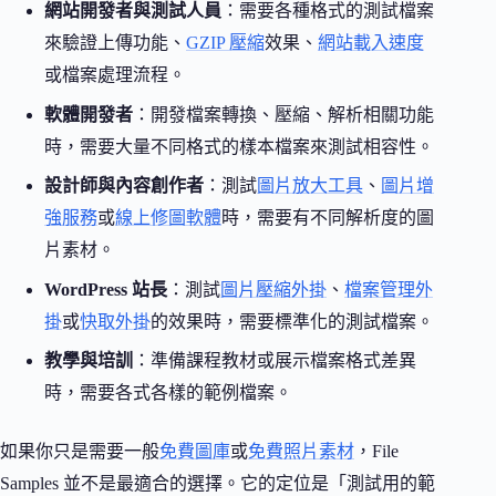
網站開發者與測試人員
：需要各種格式的測試檔案
來驗證上傳功能、
GZIP 壓縮
效果、
網站載入速度
或檔案處理流程。
軟體開發者
：開發檔案轉換、壓縮、解析相關功能
時，需要大量不同格式的樣本檔案來測試相容性。
設計師與內容創作者
：測試
圖片放大工具
、
圖片增
強服務
或
線上修圖軟體
時，需要有不同解析度的圖
片素材。
WordPress 站長
：測試
圖片壓縮外掛
、
檔案管理外
掛
或
快取外掛
的效果時，需要標準化的測試檔案。
教學與培訓
：準備課程教材或展示檔案格式差異
時，需要各式各樣的範例檔案。
如果你只是需要一般
免費圖庫
或
免費照片素材
，File
Samples 並不是最適合的選擇。它的定位是「測試用的範