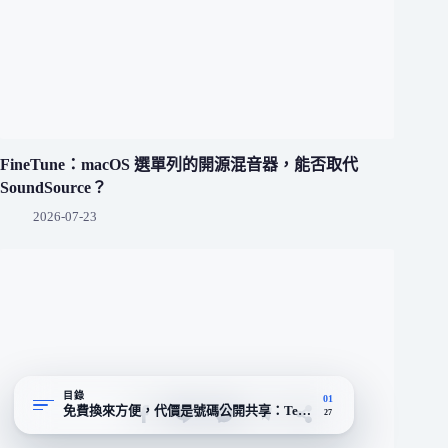
FineTune：macOS 選單列的開源混音器，能否取代
SoundSource？
2026-07-23
目錄
01
免費換來方便，代價是號碼公開共享：TempSMSS 的核心取捨
27