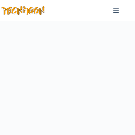
跳
至
主
要
內
容