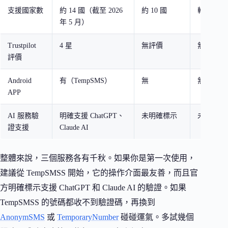
支援國家數
約 14 國（截至 2026
約 10 國
較多國家
年 5 月）
Trustpilot
4 星
無評價
無評價
評價
Android
有（TempSMS）
無
無
APP
AI 服務驗
明確支援 ChatGPT、
未明確標示
未明確標
證支援
Claude AI
整體來說，三個服務各有千秋。如果你是第一次使用，
建議從 TempSMSS 開始，它的操作介面最友善，而且官
方明確標示支援 ChatGPT 和 Claude AI 的驗證。如果
TempSMSS 的號碼都收不到驗證碼，再換到
AnonymSMS
或
TemporaryNumber
碰碰運氣。多試幾個