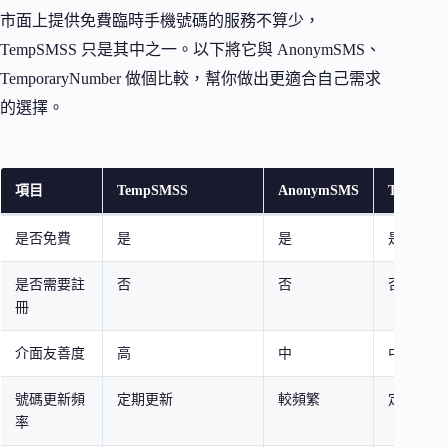
市面上提供免費臨時手機號碼的服務不算少，
TempSMSS 只是其中之一。以下將它與 AnonymSMS、
TemporaryNumber 做個比較，幫你做出更適合自己需求
的選擇。
項目
TempSMSS
AnonymSMS
Tempora
是否免費
是
是
是
是否需要註
否
否
否
冊
介面友善度
高
中
中
號碼更新頻
定期更新
較頻繁
定期更新
率