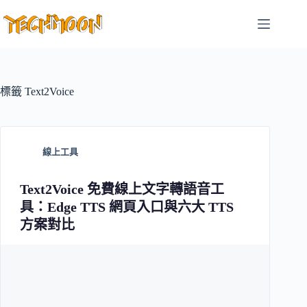
跳
至
主
要
內
容
標籤
Text2Voice
線上工具
Text2Voice 免費線上文字轉語音工
具：Edge TTS 網頁入口與六大 TTS
方案對比