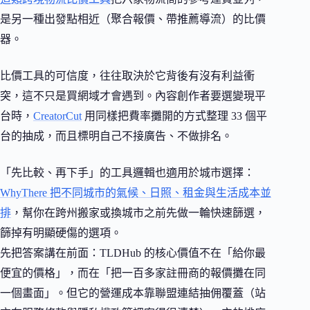
是另一種出發點相近（聚合報價、帶推薦導流）的比價
器。
比價工具的可信度，往往取決於它背後有沒有利益衝
突，這不只是買網域才會遇到。內容創作者要選變現平
台時，
CreatorCut
用同樣把費率攤開的方式整理 33 個平
台的抽成，而且標明自己不接廣告、不做排名。
「先比較、再下手」的工具邏輯也適用於城市選擇：
WhyThere 把不同城市的氣候、日照、租金與生活成本並
排
，幫你在跨州搬家或換城市之前先做一輪快速篩選，
篩掉有明顯硬傷的選項。
先把答案講在前面：TLDHub 的核心價值不在「給你最
便宜的價格」，而在「把一百多家註冊商的報價攤在同
一個畫面」。但它的營運成本靠聯盟連結抽佣覆蓋（站