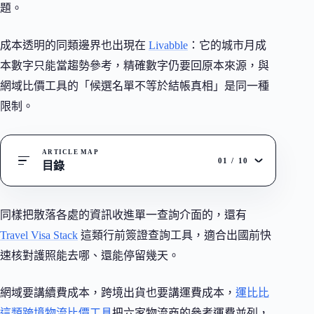
題。
成本透明的同類邊界也出現在
Livabble
：它的城市月成
本數字只能當趨勢參考，精確數字仍要回原本來源，與
網域比價工具的「候選名單不等於結帳真相」是同一種
限制。
ARTICLE MAP
01
/
10
目錄
同樣把散落各處的資訊收進單一查詢介面的，還有
Travel Visa Stack
這類行前簽證查詢工具，適合出國前快
速核對護照能去哪、還能停留幾天。
網域要講續費成本，跨境出貨也要講運費成本，
運比比
這類跨境物流比價工具
把六家物流商的參考運費並列，