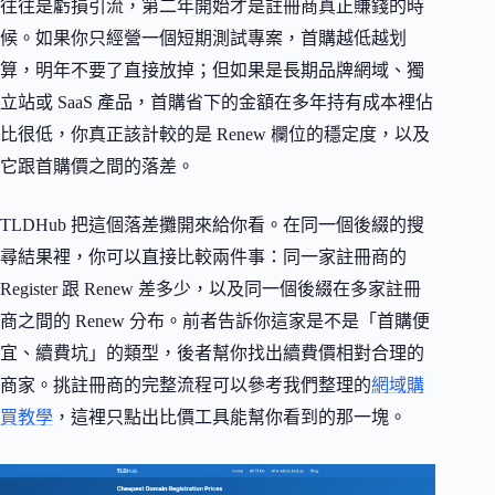
往往是虧損引流，第二年開始才是註冊商真正賺錢的時
候。如果你只經營一個短期測試專案，首購越低越划
算，明年不要了直接放掉；但如果是長期品牌網域、獨
立站或 SaaS 產品，首購省下的金額在多年持有成本裡佔
比很低，你真正該計較的是 Renew 欄位的穩定度，以及
它跟首購價之間的落差。
TLDHub 把這個落差攤開來給你看。在同一個後綴的搜
尋結果裡，你可以直接比較兩件事：同一家註冊商的
Register 跟 Renew 差多少，以及同一個後綴在多家註冊
商之間的 Renew 分布。前者告訴你這家是不是「首購便
宜、續費坑」的類型，後者幫你找出續費價相對合理的
商家。挑註冊商的完整流程可以參考我們整理的
網域購
買教學
，這裡只點出比價工具能幫你看到的那一塊。