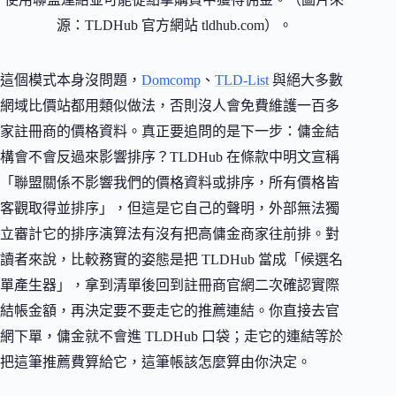
源：TLDHub 官方網站 tldhub.com）。
這個模式本身沒問題，
Domcomp
、
TLD-List
與絕大多數
網域比價站都用類似做法，否則沒人會免費維護一百多
家註冊商的價格資料。真正要追問的是下一步：傭金結
構會不會反過來影響排序？TLDHub 在條款中明文宣稱
「聯盟關係不影響我們的價格資料或排序，所有價格皆
客觀取得並排序」，但這是它自己的聲明，外部無法獨
立審計它的排序演算法有沒有把高傭金商家往前排。對
讀者來說，比較務實的姿態是把 TLDHub 當成「候選名
單產生器」，拿到清單後回到註冊商官網二次確認實際
結帳金額，再決定要不要走它的推薦連結。你直接去官
網下單，傭金就不會進 TLDHub 口袋；走它的連結等於
把這筆推薦費算給它，這筆帳該怎麼算由你決定。