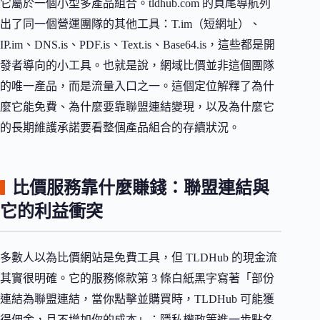
它屬於一個小型多產品組合。tldhub.com 的頁尾導航列
出了同一個營運團隊的其他工具：T.im（短網址）、
IP.im、DNS.is、PDF.is、Text.is、Base64.is，這些都是開
發者導向的小工具。也就是說，網域比價並非這個團隊
的唯一產品，而是流量入口之一。這個定位解釋了為什
麼它能免費、為什麼要靠聯盟連結變現，以及為什麼它
的長期維護承諾要看整個產品組合的存續狀況。
比價服務靠什麼賺錢：聯盟連結與
它的利益衝突
多數人以為比價網站是免費工具，但 TLDHub 的現金流
其實很明確。它的服務條款第 3 條白紙黑字寫著「部份
連結為聯盟連結，當你點擊並購買時，TLDHub 可能獲
得佣金，且不增加你的成本」；隱私權政策進一步點名