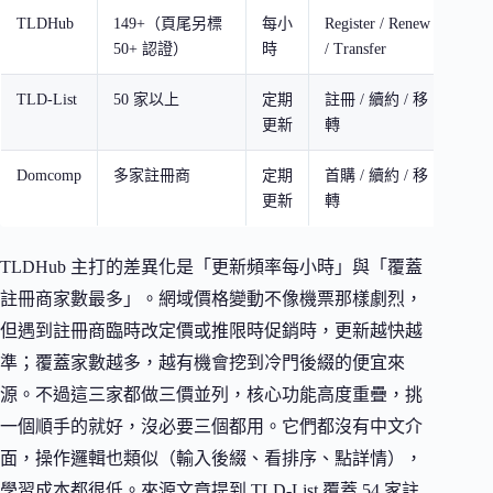
TLDHub
149+（頁尾另標
每小
Register / Renew
CJ A
50+ 認證）
時
/ Transfer
條
TLD-List
50 家以上
定期
註冊 / 續約 / 移
有
更新
轉
Domcomp
多家註冊商
定期
首購 / 續約 / 移
有
更新
轉
TLDHub 主打的差異化是「更新頻率每小時」與「覆蓋
註冊商家數最多」。網域價格變動不像機票那樣劇烈，
但遇到註冊商臨時改定價或推限時促銷時，更新越快越
準；覆蓋家數越多，越有機會挖到冷門後綴的便宜來
源。不過這三家都做三價並列，核心功能高度重疊，挑
一個順手的就好，沒必要三個都用。它們都沒有中文介
面，操作邏輯也類似（輸入後綴、看排序、點詳情），
學習成本都很低。來源文章提到 TLD-List 覆蓋 54 家註