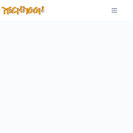
跳
至
主
要
內
容