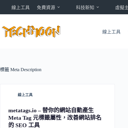
跳
線上工具
免費資源
科技新知
虛擬
至
主
要
內
線上工具
容
標籤
Meta Description
線上工具
metatags.io – 替你的網站自動產生
Meta Tag 元標籤屬性，改善網站排名
的 SEO 工具