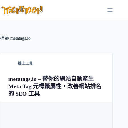
跳
至
主
要
內
容
標籤
metatags.io
線上工具
metatags.io – 替你的網站自動產生
Meta Tag 元標籤屬性，改善網站排名
的 SEO 工具