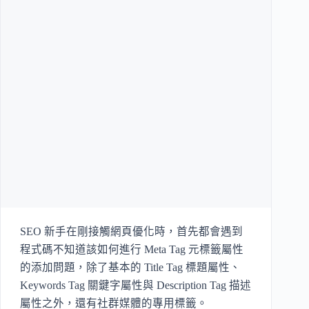
SEO 新手在剛接觸網頁優化時，首先都會遇到
程式碼不知道該如何進行 Meta Tag 元標籤屬性
的添加問題，除了基本的 Title Tag 標題屬性、
Keywords Tag 關鍵字屬性與 Description Tag 描述
屬性之外，還有社群媒體的專用標籤。