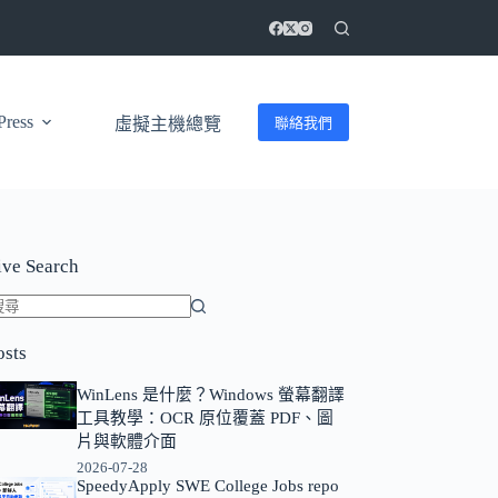
ress
聯絡我們
虛擬主機總覽
ive Search
找
osts
不
到
WinLens 是什麼？Windows 螢幕翻譯
符
工具教學：OCR 原位覆蓋 PDF、圖
合
片與軟體介面
條
2026-07-28
SpeedyApply SWE College Jobs repo
件