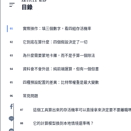
ARTICLE MAP
目錄
實際操作：填三個數字，看四組存活機率
01
它到底在算什麼：四個假設決定了一切
02
為什麼需要蒙地卡羅，而不是手算一個除法
03
資料會不會外送：純前端運算，但有一個但書
04
四種預設配置的差異：比特幣權重是最大變數
05
常見問題
06
這個工具算出來的存活機率可以直接拿來決定要不要離職
07
它的計算模型換到本地情境還準嗎？
08