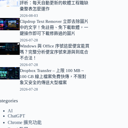
評析：每天自動更新的軟體工程職缺
的
彙整表怎麼運作
結
2026-08-03
果
Clipdrop Text Remover 立即去除圖片
中的文字！免註冊、免下載軟體，一
鍵操作即可下載修飾過的圖片
2026-07-28
Windows 與 Office 序號這麼便宜能買
嗎？完整分析便宜序號來源與到底合
不合法！
2026-07-28
Dropbox Transfer – 上限 100 MB ~
100 GB 線上檔案免費快傳，不限對
象又安全的傳送大型檔案
2026-07-28
ategories
AI
ChatGPT
Chrome 擴充功能