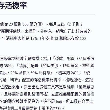
存活機率
0 萬到 300 萬分段）、每月支出（2 千到 2
職緩衝期評估器」來操作，先輸入一組我自己比較有感的
，年消耗率大約是 12%（年支出 12 萬除以存款 100
際拿到的數字是這樣：採用「穩健」配置（35% 美股
約 38%；「精算」配置（30% 美股、15% 黃金、35% 國
股、20% 國債、60% 比特幣），機率約 24%；「梭
直覺的是「精算」配置的存活機率比搏命、梭哈還低，這跟
位挖出來看，原因出在這個工具不是單純用「風險厭惡
，且終端財富達到某個門檻）去反推每種配置的最佳權
的隱含報酬率是負的。這不是 bug，但工具在介面上
這也是這個工具最需要補上說明的地方。