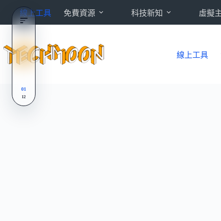
跳
線上工具
免費資源
科技新知
虛擬
至
主
要
內
線上工具
容
01
12