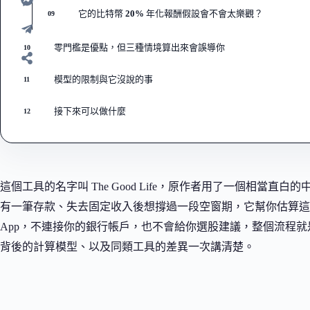
它的比特幣 20% 年化報酬假設會不會太樂觀？
09
零門檻是優點，但三種情境算出來會誤導你
10
模型的限制與它沒說的事
11
接下來可以做什麼
12
這個工具的名字叫 The Good Life，原作者用了一個相當
有一筆存款、失去固定收入後想撐過一段空窗期，它幫你估算這
App，不連接你的銀行帳戶，也不會給你選股建議，整個流程
背後的計算模型、以及同類工具的差異一次講清楚。