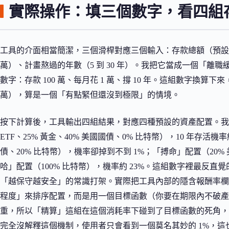
實際操作：填三個數字，看四組
工具的介面相當簡潔，三個滑桿對應三個輸入：存款總額（預設值從 2
萬）、計畫熬過的年數（5 到 30 年）。我把它當成一個「離
數字：存款 100 萬、每月花 1 萬、撐 10 年。這組數字換算下來
萬），算是一個「有點緊但還沒到極限」的情境。
按下計算後，工具輸出四組結果，對應四種預設的資產配置。我實
ETF、25% 黃金、40% 美國國債、0% 比特幣），10 年存活機率
債、20% 比特幣），機率卻掉到不到 1%；「搏命」配置（20% 美
哈」配置（100% 比特幣），機率約 23%。這組數字裡最反
「越保守越安全」的常識打架。實際把工具內部的隱含報酬率欄
程度」來排序配置，而是用一個目標函數（你要在期限內不破產
重，所以「精算」這組在這個消耗率下碰到了目標函數的死角，它
完全沒解釋這個機制，使用者只會看到一個莫名其妙的 1%，