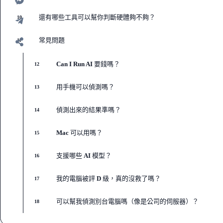
還有哪些工具可以幫你判斷硬體夠不夠？
10
常見問題
11
Can I Run AI 要錢嗎？
12
用手機可以偵測嗎？
13
偵測出來的結果準嗎？
14
Mac 可以用嗎？
15
支援哪些 AI 模型？
16
我的電腦被評 D 級，真的沒救了嗎？
17
可以幫我偵測別台電腦嗎（像是公司的伺服器）？
18