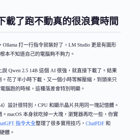
下載了跑不動真的很浪費時間
ama 打一行指令就裝好了，LM Studio 更是有圖形
根本不知道自己的電腦夠不夠力。
wen 2.5 14B 這個 AI 很強，就直接下載了。結果
做不到。花了半小時下載、又一個小時等解壓縮，到頭來只
電腦跑的時候，這種落差會特別明顯。
3、M4）設計很特別，CPU 和顯示晶片共用同一塊記憶體。
對吧？錯。macOS 本身就吃掉一大塊，瀏覽器再吃一些，你實
hatGPT 指令大全
整理了很多實用技巧，
ChatPDF
和
硬體。