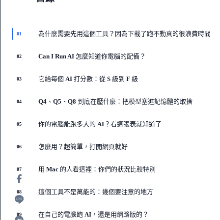
為什麼需要先用這個工具？因為下載了跑不動真的很浪費時間
01
Can I Run AI 怎麼知道你電腦的配備？
02
它給每個 AI 打分數：從 S 級到 F 級
03
Q4、Q5、Q8 到底在壓什麼：把模型塞進記憶體的取捨
04
你的電腦能跑多大的 AI？看這張表就知道了
05
怎麼用？超簡單，打開網頁就好
06
用 Mac 的人看這裡：你們的狀況比較特別
07
這個工具不是萬能的：幾個要注意的地方
08
在自己的電腦跑 AI，還是用網路版的？
09