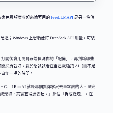
把各家免費額度收起來輪著用的
FreeLLMAPI
是另一條值
indows 上想順便盯 DeepSeek API 用量，可裝
，打開後會用瀏覽器端偵測你的「配備」，再判斷哪些
打開網頁就好。對於想試試看在自己電腦跑 AI（而不是
多白忙一場的時間。
 I Run AI 就是那個幫你拿尺去量客廳的人。量完
成幾塊，其實塞得進去喔。」那個「拆成幾塊」，在