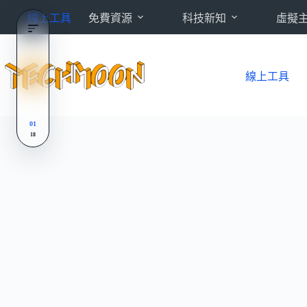
跳
線上工具
免費資源
科技新知
虛擬
至
主
要
內
線上工具
容
01
18