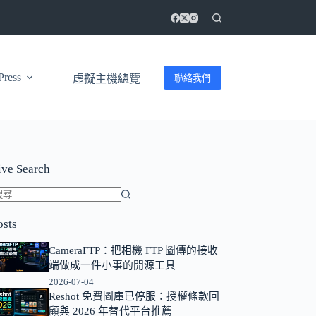
ress
聯絡我們
虛擬主機總覽
ive Search
找
osts
不
到
CameraFTP：把相機 FTP 圖傳的接收
符
端做成一件小事的開源工具
合
2026-07-04
條
Reshot 免費圖庫已停服：授權條款回
顧與 2026 年替代平台推薦
件