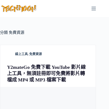
跳
至
主
要
內
容
分類
免費資源
線上工具
,
免費資源
Y2mateGo 免費下載 YouTube 影片線
上工具，無須註冊即可免費將影片轉
檔成 MP4 或 MP3 檔案下載