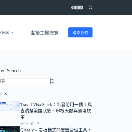
ress
聯絡我們
虛擬主機總覽
ive Search
找
osts
不
到
Travel Visa Stack：出發前用一個工具
符
查清楚簽證狀態、申根天數與過境規
合
定
條
2026-07-17
Qlearly – 看板樣式的書籤管理工具，
件