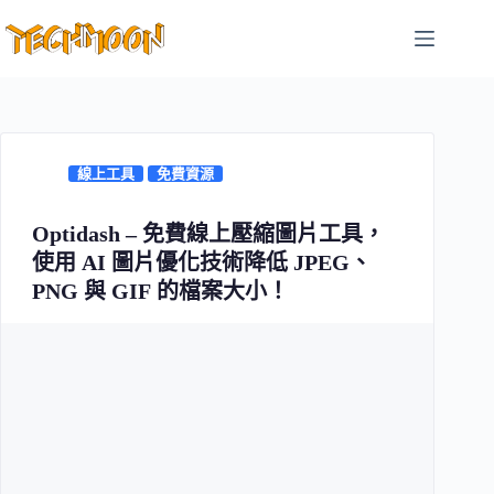
跳
至
主
要
內
容
線上工具
免費資源
Optidash – 免費線上壓縮圖片工具，
使用 AI 圖片優化技術降低 JPEG、
PNG 與 GIF 的檔案大小！