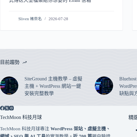
式傳送大型檔案給你想要的 Email 信箱
Sliven 褚崇名
2026-07-28
目前趨勢
SiteGround 主機教學 – 虛擬
Blueho
主機 + WordPress 網站一鍵
WordP
安裝完整教學
缺點與
TechMoon 科技月球
精
TechMoon 科技月球專注
WordPress 架站、虛擬主機、
網域、SEO 與 AI 工具
的實測教學。
近 700 篇
親自驗證