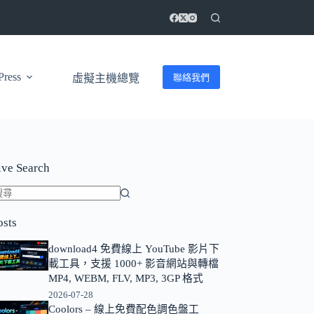
ress
聯絡我們
虛擬主機總覽
ive Search
找
osts
不
到
download4 免費線上 YouTube 影片下
符
載工具，支援 1000+ 影音網站與轉檔
合
MP4, WEBM, FLV, MP3, 3GP 格式
條
2026-07-28
Coolors – 線上免費配色調色盤工
件