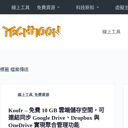
跳
線上工具
免費資源
科技新知
虛擬
至
主
要
內
線上工具
容
標籤
檔案傳送
線上工具
,
免費資源
Koofr – 免費 10 GB 雲端儲存空間，可
連結同步 Google Drive、Dropbox 與
OneDrive 實現聚合管理功能