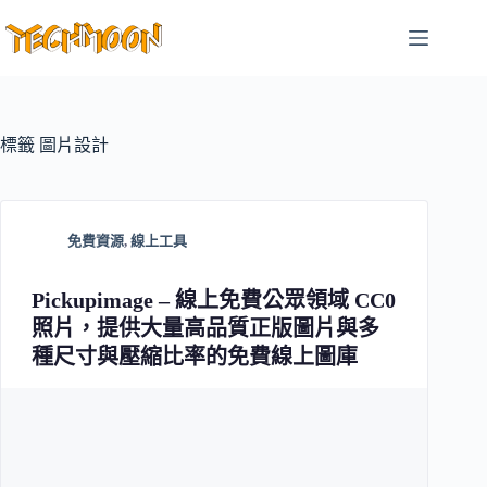
跳
至
主
要
內
容
標籤
圖片設計
免費資源
,
線上工具
Pickupimage – 線上免費公眾領域 CC0
照片，提供大量高品質正版圖片與多
種尺寸與壓縮比率的免費線上圖庫