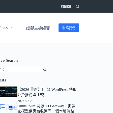
ress
聯絡我們
虛擬主機總覽
ive Search
找
osts
不
到
【2026 最新】14 款 WordPress 快取
符
外掛推薦與比較
合
2026-07-28
條
OmniRoute 開源 AI Gateway：把多
家模型供應商收進同一個本地端點，
件