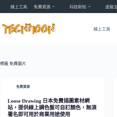
跳
線上工具
免費資源
科技新知
虛擬
至
主
要
內
線上工具
容
標籤
免費圖片
免費資源
Loose Drawing 日本免費插圖素材網
站，提供線上調色盤可自訂顏色，無須
署名即可用於商業用途使用