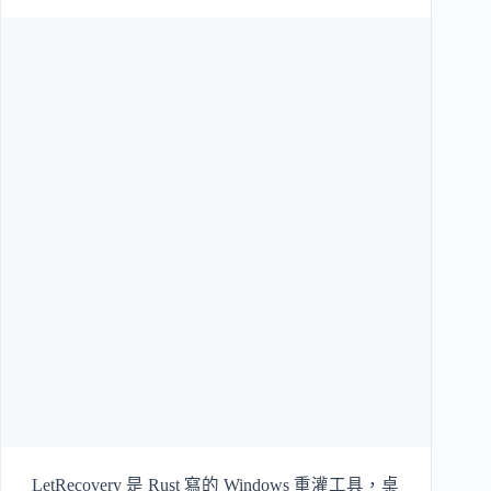
LetRecovery 是 Rust 寫的 Windows 重灌工具，桌