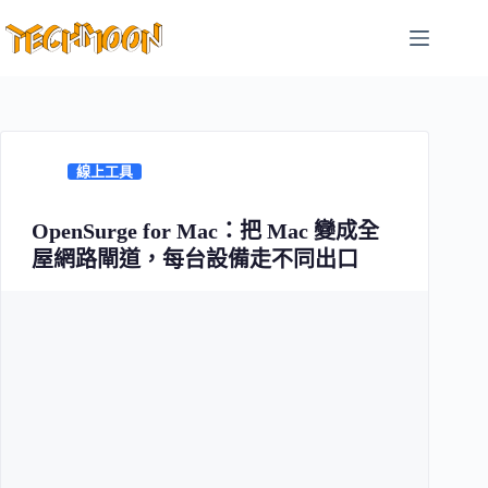
跳
至
主
要
內
容
線上工具
OpenSurge for Mac：把 Mac 變成全
屋網路閘道，每台設備走不同出口