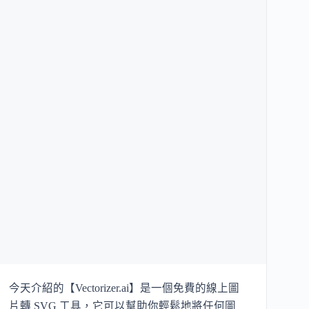
今天介紹的【Vectorizer.ai】是一個免費的線上圖
片轉 SVG 工具，它可以幫助你輕鬆地將任何圖