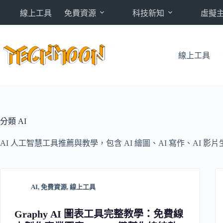
跳
線上工具
免費資源
科技新知
虛擬
至
主
要
內
線上工具
容
分類
AI
AI 人工智慧工具推薦與教學，包含 AI 繪圖、AI 寫作、AI
AI
,
免費資源
,
線上工具
Graphy AI 圖表工具完整教學：免費線