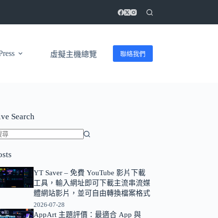
ress
聯絡我們
虛擬主機總覽
ive Search
找
osts
不
到
YT Saver – 免費 YouTube 影片下載
符
工具，輸入網址即可下載主流串流媒
合
體網站影片，並可自由轉換檔案格式
條
2026-07-28
AppArt 主題評價：最適合 App 與
件