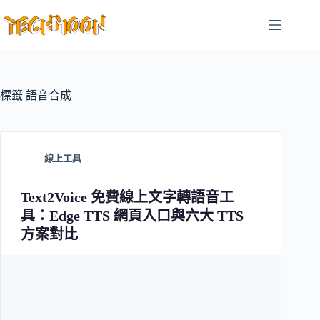
跳
至
主
要
內
容
標籤
語音合成
線上工具
Text2Voice 免費線上文字轉語音工
具：Edge TTS 網頁入口與六大 TTS
方案對比