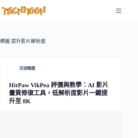
跳
至
主
要
內
容
標籤
提升影片解析度
月球精選
HitPaw VikPea 評價與教學：AI 影片
畫質修復工具，低解析度影片一鍵提
升至 8K