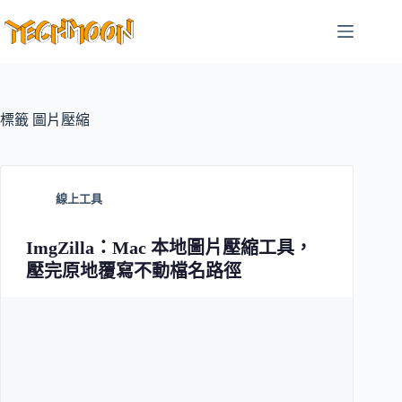
跳
至
主
要
內
容
標籤
圖片壓縮
線上工具
ImgZilla：Mac 本地圖片壓縮工具，
壓完原地覆寫不動檔名路徑