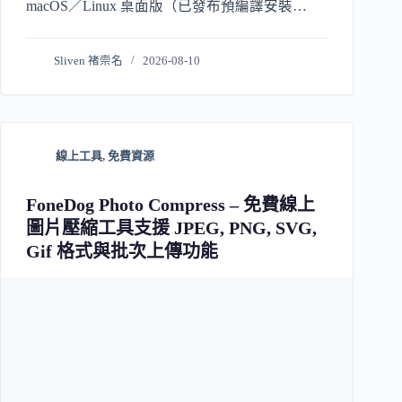
macOS／Linux 桌面版（已發布預編譯安裝
包）。臨時壓錄屏、縮素材很順手；長期大量壓
超大影片仍不如 HandBrake 穩定。
Sliven 褚崇名
2026-08-10
線上工具
,
免費資源
FoneDog Photo Compress – 免費線上
圖片壓縮工具支援 JPEG, PNG, SVG,
Gif 格式與批次上傳功能