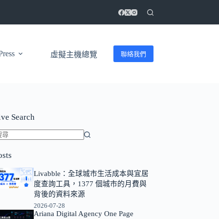
ress
聯絡我們
虛擬主機總覽
ive Search
找
osts
不
到
Livabble：全球城市生活成本與宜居
符
度查詢工具，1377 個城市的月費與
合
背後的資料來源
條
2026-07-28
Ariana Digital Agency One Page
件