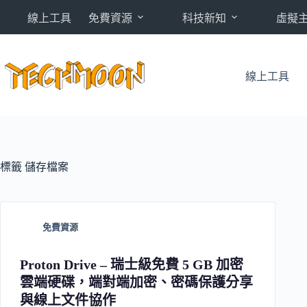
跳
線上工具
免費資源
科技新知
虛擬
至
主
要
內
線上工具
容
標籤
儲存檔案
免費資源
Proton Drive – 瑞士級免費 5 GB 加密
雲端硬碟，端對端加密、密碼保護分享
與線上文件協作