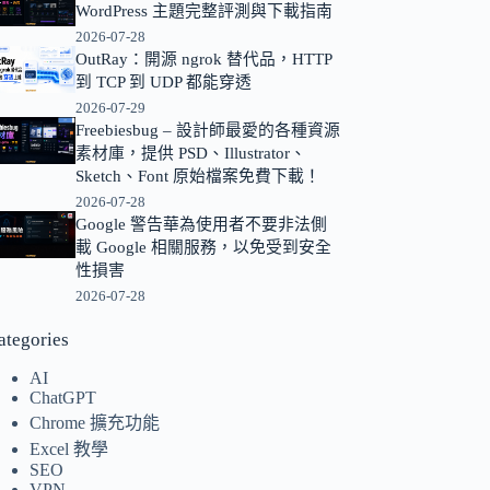
WordPress 主題完整評測與下載指南
的
2026-07-28
結
OutRay：開源 ngrok 替代品，HTTP
果
到 TCP 到 UDP 都能穿透
2026-07-29
Freebiesbug – 設計師最愛的各種資源
素材庫，提供 PSD、Illustrator、
Sketch、Font 原始檔案免費下載！
2026-07-28
Google 警告華為使用者不要非法側
載 Google 相關服務，以免受到安全
性損害
2026-07-28
ategories
AI
ChatGPT
Chrome 擴充功能
Excel 教學
SEO
VPN