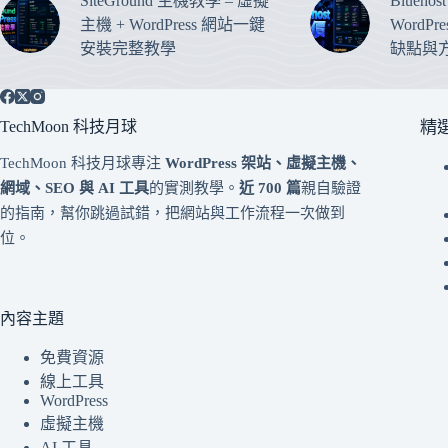
SiteGround 主機教學 – 虛擬
Blueho
主機 + WordPress 網站一鍵
WordP
安裝完整教學
缺點與
TechMoon 科技月球
精
TechMoon 科技月球專注
WordPress 架站、虛擬主機、
網域、SEO 與 AI 工具
的實測教學。
近 700 篇
親自驗證
的指南，幫你跳過試錯，把網站與工作流程一次做到
位。
內容主題
免費資源
線上工具
WordPress
虛擬主機
AI 工具