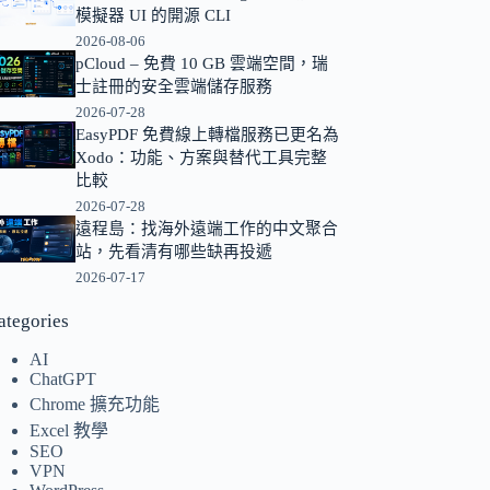
模擬器 UI 的開源 CLI
的
2026-08-06
結
pCloud – 免費 10 GB 雲端空間，瑞
果
士註冊的安全雲端儲存服務
2026-07-28
EasyPDF 免費線上轉檔服務已更名為
Xodo：功能、方案與替代工具完整
比較
2026-07-28
遠程島：找海外遠端工作的中文聚合
站，先看清有哪些缺再投遞
2026-07-17
ategories
AI
ChatGPT
Chrome 擴充功能
Excel 教學
SEO
VPN