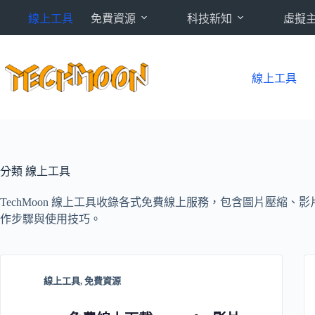
跳
線上工具
免費資源
科技新知
虛擬
至
主
要
內
線上工具
容
分類
線上工具
TechMoon 線上工具收錄各式免費線上服務，包含圖片壓縮、
作步驟與使用技巧。
線上工具
,
免費資源