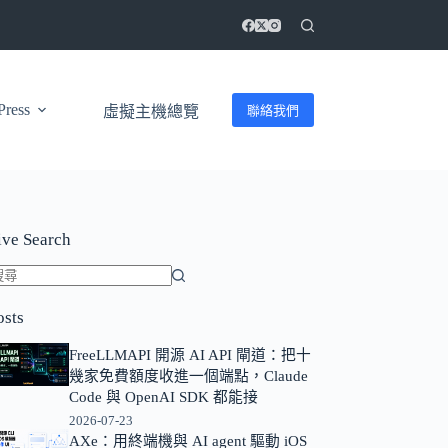
ress
聯絡我們
虛擬主機總覽
ive Search
找
osts
不
到
FreeLLMAPI 開源 AI API 閘道：把十
符
幾家免費額度收進一個端點，Claude
合
Code 與 OpenAI SDK 都能接
條
2026-07-23
AXe：用終端機與 AI agent 驅動 iOS
件