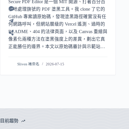
Secure PDF Editor 是一個 MIT 開源、打著百分百
本地處理旗號的 PDF 塗黑工具。我 clone 了它的
GitHub 專案讀原始碼，發現塗黑路徑確實沒有任
何網路呼叫，但網站層級的 Vercel 遙測、過時的
README、404 的法律頁面，以及 Canvas 重繪與
像素化兩種方法在塗黑強度上的差異，劃出它真
正能勝任的邊界。本文以原始碼審計與示範站實
測對照官方的合規與永久移除訴求。
Sliven 褚崇名
2026-07-15
目前趨勢