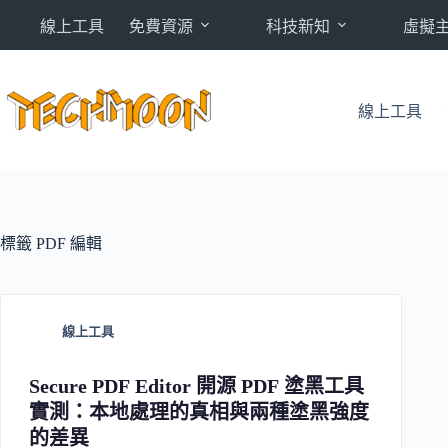
跳
線上工具
免費資源
科技新知
虛擬
至
主
要
內
線上工具
容
標籤
PDF 編輯
線上工具
Secure PDF Editor 開源 PDF 塗黑工具
實測：本地處理的真相與兩種塗黑強度
的差異