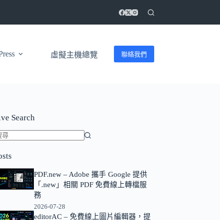
ress
聯絡我們
虛擬主機總覽
ive Search
找
osts
不
到
PDF.new – Adobe 攜手 Google 提供
符
「.new」相關 PDF 免費線上轉檔服
合
務
條
2026-07-28
editorAC – 免費線上圖片編輯器，提
件