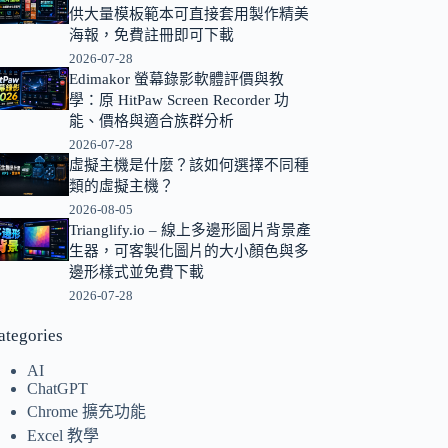
供大量模板範本可直接套用製作精美
的
海報，免費註冊即可下載
結
2026-07-28
果
Edimakor 螢幕錄影軟體評價與教
學：原 HitPaw Screen Recorder 功
能、價格與適合族群分析
2026-07-28
虛擬主機是什麼？該如何選擇不同種
類的虛擬主機？
2026-08-05
Trianglify.io – 線上多邊形圖片背景產
生器，可客製化圖片的大小顏色與多
邊形樣式並免費下載
2026-07-28
ategories
AI
ChatGPT
Chrome 擴充功能
Excel 教學