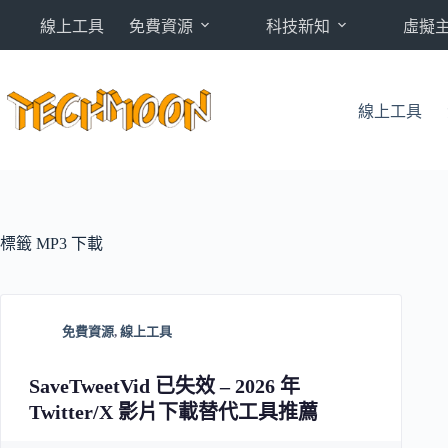
跳
線上工具
免費資源
科技新知
虛擬
至
主
要
內
線上工具
容
標籤
MP3 下載
免費資源
,
線上工具
SaveTweetVid 已失效 – 2026 年
Twitter/X 影片下載替代工具推薦