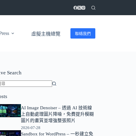
ress
聯絡我們
虛擬主機總覽
ive Search
找
osts
不
到
AI Image Denoiser – 透過 AI 技術線
符
上自動處理圖片降噪，免費提升模糊
合
圖片的畫質並增強整張照片
條
2026-07-28
Sandbox for WordPress – 一秒建立免
件