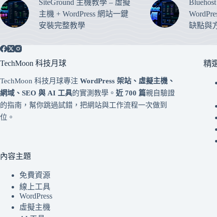
SiteGround 主機教學 – 虛擬
Blueho
主機 + WordPress 網站一鍵
WordP
安裝完整教學
缺點與
TechMoon 科技月球
精
TechMoon 科技月球專注
WordPress 架站、虛擬主機、
網域、SEO 與 AI 工具
的實測教學。
近 700 篇
親自驗證
的指南，幫你跳過試錯，把網站與工作流程一次做到
位。
內容主題
免費資源
線上工具
WordPress
虛擬主機