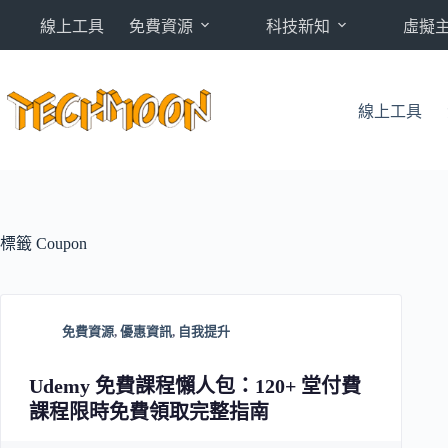
跳
線上工具
免費資源
科技新知
虛擬
至
主
要
內
線上工具
容
標籤
Coupon
免費資源
,
優惠資訊
,
自我提升
Udemy 免費課程懶人包：120+ 堂付費
課程限時免費領取完整指南