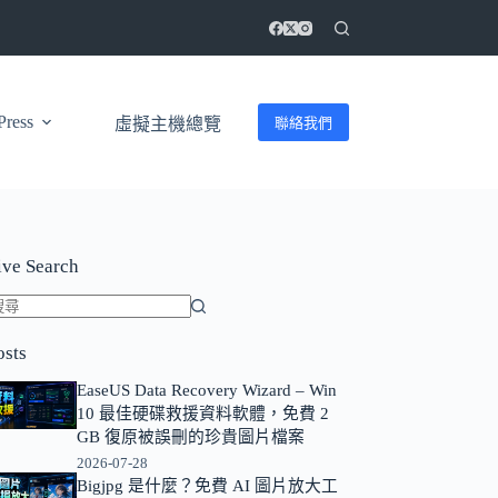
ress
聯絡我們
虛擬主機總覽
ive Search
找
osts
不
到
EaseUS Data Recovery Wizard – Win
符
10 最佳硬碟救援資料軟體，免費 2
GB 復原被誤刪的珍貴圖片檔案
合
2026-07-28
條
Bigjpg 是什麼？免費 AI 圖片放大工
件