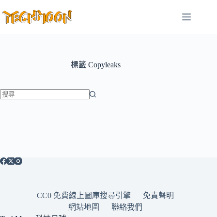
跳
至
主
要
內
容
標籤
Copyleaks
找
不
到
符
合
條
件
的
CC0 免費線上圖庫搜尋引擎
免責聲明
結
網站地圖
聯絡我們
果