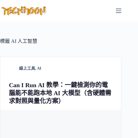
跳
至
主
要
內
容
標籤
AI 人工智慧
線上工具
,
AI
Can I Run AI 教學：一鍵檢測你的電
腦能不能跑本地 AI 大模型（含硬體需
求對照與量化方案）