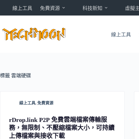
跳
線上工具
免費資源
科技新知
虛擬
至
主
要
內
線上工具
容
標籤
雲端硬碟
線上工具
,
免費資源
rDrop.link P2P 免費雲端檔案傳輸服
務，無限制、不壓縮檔案大小，可持續
上傳檔案與接收下載