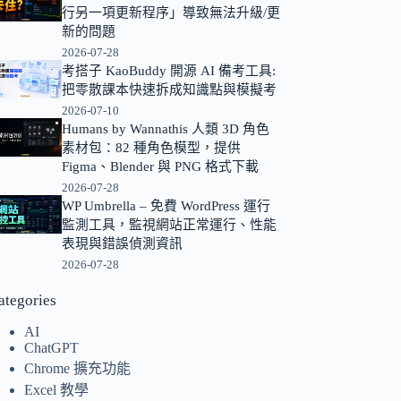
行另一項更新程序」導致無法升級/更
的
新的問題
結
2026-07-28
果
考搭子 KaoBuddy 開源 AI 備考工具:
把零散課本快速拆成知識點與模擬考
2026-07-10
Humans by Wannathis 人類 3D 角色
素材包：82 種角色模型，提供
Figma、Blender 與 PNG 格式下載
2026-07-28
WP Umbrella – 免費 WordPress 運行
監測工具，監視網站正常運行、性能
表現與錯誤偵測資訊
2026-07-28
ategories
AI
ChatGPT
Chrome 擴充功能
Excel 教學