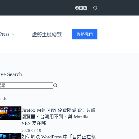
ress
聯絡我們
虛擬主機總覽
ive Search
找
osts
不
到
Firefox 內建 VPN 免費隱藏 IP：只護
符
瀏覽器、台灣用不到，與 Mozilla
合
VPN 差在哪
條
2026-07-19
如何解決 WordPress 中「目前正在執
件