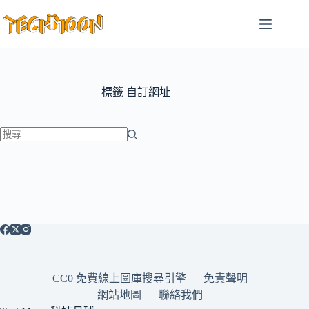
跳
至
主
要
內
容
標籤
自訂網址
找
不
到
符
合
條
件
的
CC0 免費線上圖庫搜尋引擎
免責聲明
結
網站地圖
聯絡我們
果