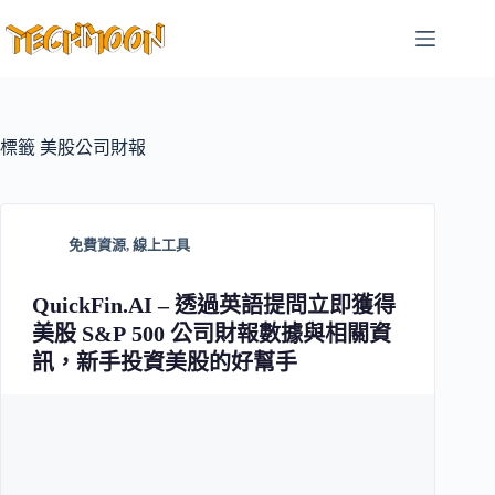
跳
至
主
要
內
容
標籤
美股公司財報
免費資源
,
線上工具
QuickFin.AI – 透過英語提問立即獲得
美股 S&P 500 公司財報數據與相關資
訊，新手投資美股的好幫手