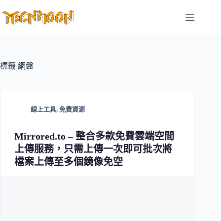
跳
至
主
要
內
容
標籤
網盤
線上工具
,
免費資源
Mirrored.to – 整合多款免費雲端空間
上傳服務，只需上傳一次即可批次將
檔案上傳至多個鏡像免空