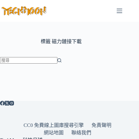
跳
至
主
要
內
容
標籤
磁力鏈接下載
找
不
到
符
合
條
件
的
CC0 免費線上圖庫搜尋引擎
免責聲明
結
網站地圖
聯絡我們
果