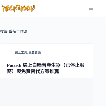
跳
至
主
要
內
容
標籤
番茄工作法
線上工具
,
免費資源
Focusli 線上白噪音產生器（已停止服
務）與免費替代方案推薦