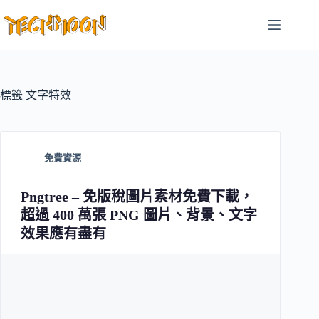
跳
至
主
要
內
容
標籤
文字特效
免費資源
Pngtree – 免版稅圖片素材免費下載，
超過 400 萬張 PNG 圖片、背景、文字
效果應有盡有