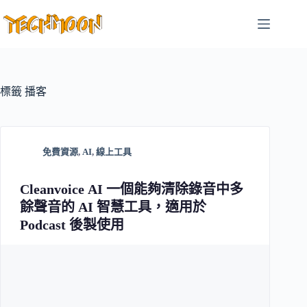
跳
至
主
要
內
容
標籤
播客
免費資源
,
AI
,
線上工具
Cleanvoice AI 一個能夠清除錄音中多
餘聲音的 AI 智慧工具，適用於
Podcast 後製使用