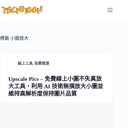
跳
至
主
要
內
容
標籤
小圖放大
線上工具
,
免費資源
Upscale Pics – 免費線上小圖不失真放
大工具，利用 AI 技術無損放大小圖並
維持高解析度保持圖片品質