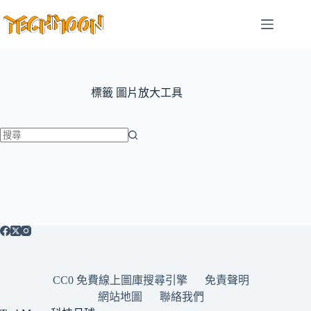
跳
至
主
要
內
容
標籤
圖片放大工具
找
不
到
符
合
條
件
的
CC0 免費線上圖庫搜尋引擎
免責聲明
結
網站地圖
聯絡我們
果