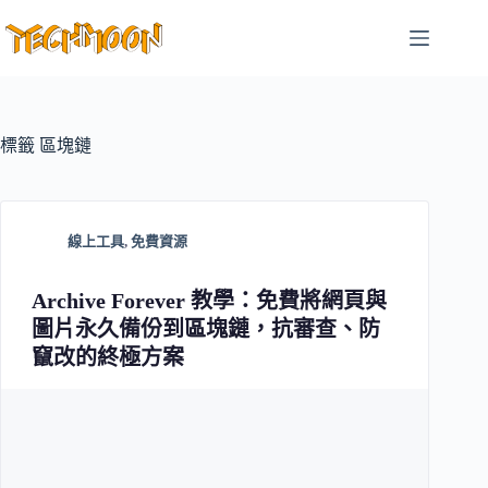
跳
至
主
要
內
容
標籤
區塊鏈
線上工具
,
免費資源
Archive Forever 教學：免費將網頁與
圖片永久備份到區塊鏈，抗審查、防
竄改的終極方案