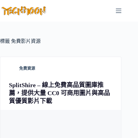
跳
至
主
要
內
容
標籤
免費影片資源
免費資源
SplitShire – 線上免費高品質圖庫推
薦，提供大量 CC0 可商用圖片與高品
質優質影片下載