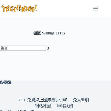
跳
至
主
要
內
容
標籤
Waiting TTFB
找
不
到
符
合
條
件
的
CC0 免費線上圖庫搜尋引擎
免責聲明
結
網站地圖
聯絡我們
果