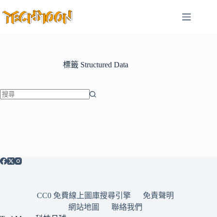
跳
至
主
要
內
容
標籤
Structured Data
找
不
到
符
合
條
件
的
CC0 免費線上圖庫搜尋引擎
免責聲明
結
網站地圖
聯絡我們
果