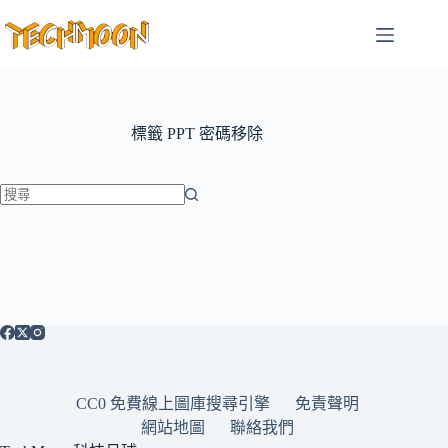
跳
至
主
要
內
容
標籤
PPT 密碼移除
找
不
到
符
合
條
件
的
CC0 免費線上圖庫搜尋引擎
免責聲明
結
網站地圖
聯絡我們
果