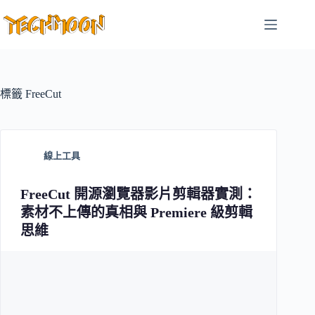
跳
至
主
要
內
容
標籤
FreeCut
線上工具
FreeCut 開源瀏覽器影片剪輯器實測：
素材不上傳的真相與 Premiere 級剪輯
思維