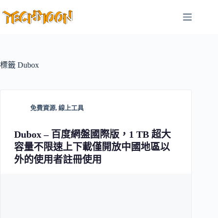
跳
至
主
要
內
容
標籤
Dubox
免費資源
,
線上工具
Dubox – 百度網盤國際版，1 TB 超大
容量不限速上下載僅開放中國地區以
外的使用者註冊使用